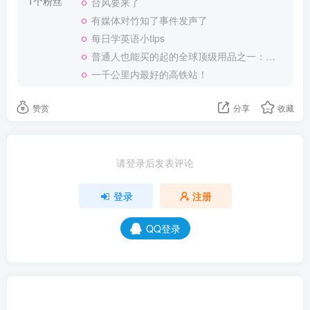
1个粉丝
台风要来了
有媒体对竹知了事件发声了
每日学英语小tips
普通人也能买的起的全球顶级用品之一：WD-40润滑除锈剂！
一千公里内最好的高铁站！
赞赏
分享
收藏
请登录后发表评论
登录
注册
QQ登录