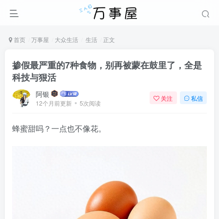
首页
万事屋
大众生活
生活
正文
掺假最严重的7种食物，别再被蒙在鼓里了，全是
科技与狠活
阿银
关注
私信
12个月前更新
5次阅读
蜂蜜甜吗？一点也不像花。