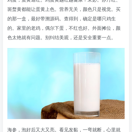
斑蝥黄都能让蛋黄上色。营养无关，颜色只是视觉。买
的那一盒，最好带溯源码。查得到，确定是哪只鸡生
的。家里的老鸡，偶尔下蛋，不红也好。外面摊位，颜
色太艳就有问题。别纠结美观，还是安全重要一点。
海参，泡好后又大又亮。看见发黏，一弯就断，心里就