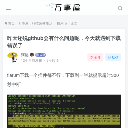
首页
万事屋
科技改变生活
技术宅
正文
昨天还说github会有什么问题呢，今天就遇到下载
错误了
阿银
关注
私信
12个月前发布
9次阅读
flarum下载一个插件都不行，下载到一半就提示超时300
秒中断