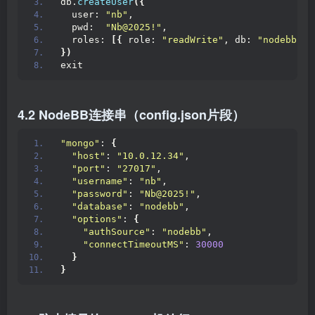
db.
createUser
({
  user: 
"nb"
,
  pwd:  
"Nb@2025!"
,
  roles: 
[{
 role: 
"readWrite"
, db: 
"nodebb"
}
})
exit
4.2 NodeBB连接串（config.json片段）
"mongo"
: 
{
"host"
: 
"10.0.12.34"
,
"port"
: 
"27017"
,
"username"
: 
"nb"
,
"password"
: 
"Nb@2025!"
,
"database"
: 
"nodebb"
,
"options"
: 
{
"authSource"
: 
"nodebb"
,
"connectTimeoutMS"
: 
30000
}
}