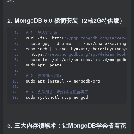
2. MongoDB 6.0 极简安装（2核2G特供版）
# 1. 导入官方源
curl -fsSL https
://pgp.mongodb.com/server-6.0
  sudo gpg --dearmor -o /usr/share/keyrings/m
echo "deb 
[
 signed-by=/usr/share/keyrings/mon
  https
://repo.mongodb.org/apt/debian bookwor
  sudo tee /etc/apt/sources.
list
.
d
/mongodb-or
sudo apt update
# 2. 安装但不启动
sudo apt install -y mongodb-org
# 3. 先停服务，我们得改配置再开
sudo systemctl stop mongod
3. 三大内存锁喉术：让MongoDB学会省着花