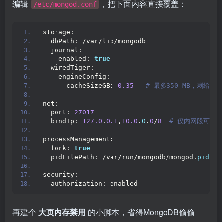
编辑
，把下面内容直接覆盖：
/etc/mongod.conf
storage:
  dbPath: /var/lib/mongodb
  journal:
    enabled: 
true
  wiredTiger:
    engineConfig:
      cacheSizeGB: 
0.35
 # 最多350 MB，剩给OS和
net:
  port: 
27017
  bindIp: 
127.0
.
0.1
,
10.0
.
0
.
0
/
8
 # 仅内网段可连
processManagement:
  fork: 
true
  pidFilePath: /var/run/mongodb/mongod.
pid
security:
  authorization: enabled
再建个
大页内存禁用
的小脚本，省得MongoDB偷偷