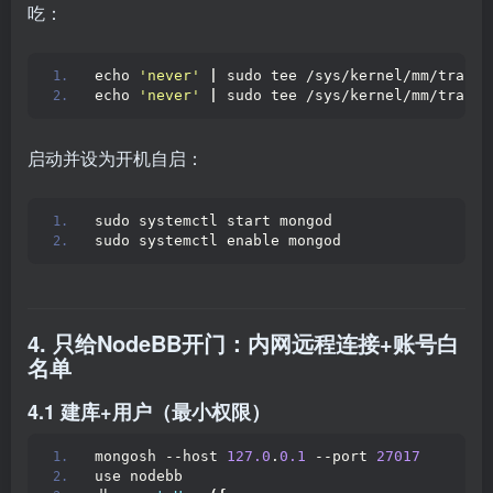
吃：
echo 
'never'
|
 sudo tee /sys/kernel/mm/transp
echo 
'never'
|
 sudo tee /sys/kernel/mm/transp
启动并设为开机自启：
sudo systemctl start mongod
sudo systemctl enable mongod
4. 只给NodeBB开门：内网远程连接+账号白
名单
4.1 建库+用户（最小权限）
mongosh --host 
127.0
.
0.1
 --port 
27017
use nodebb