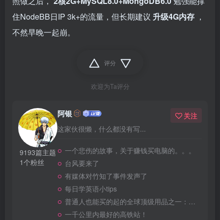
照做之后，
2核2G+MySQL8.0+MongoDB6.0
勉强能撑
住NodeBB日IP 3k+的流量，但长期建议
升级4G内存
，
不然早晚一起崩。
评分
欢迎为Ta评分
阿银
关注
这家伙很懒，什么都没有写...
一个悲伤的故事，关于赚钱买电脑的。。。
9193篇主题
1个粉丝
台风要来了
有媒体对竹知了事件发声了
每日学英语小tips
普通人也能买的起的全球顶级用品之一：WD-40润滑除锈剂！
一千公里内最好的高铁站！