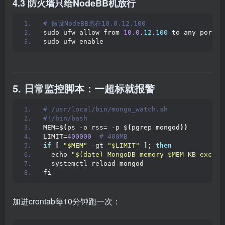
4.3 防火墙只给NodeBB机放行
# 假设NodeBB跑在10.0.12.100
sudo ufw allow from 
10.0
.
12
.
100
 to any port 
2
sudo ufw enable
5. 日常监控脚本：一超标就报警
# /usr/local/bin/mongo_watch.sh
#!/bin/bash
MEM=$
(
ps -o rss= -p $
(
pgrep mongod
))
LIMIT=
400000
 # 400MB
if
[
"$MEM"
 -gt 
"$LIMIT"
]
; 
then
  echo 
"$(date) MongoDB memory $MEM KB exceed
  systemctl reload mongod
fi
加进crontab每10分钟跑一次：