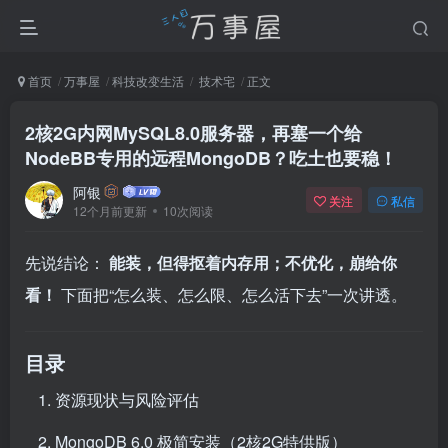
首页
万事屋
科技改变生活
技术宅
正文
2核2G内网MySQL8.0服务器，再塞一个给
NodeBB专用的远程MongoDB？吃土也要稳！
阿银
关注
私信
12个月前更新
10次阅读
先说结论：
能装，但得抠着内存用；不优化，崩给你
看！
下面把“怎么装、怎么限、怎么活下去”一次讲透。
目录
资源现状与风险评估
MongoDB 6.0 极简安装（2核2G特供版）