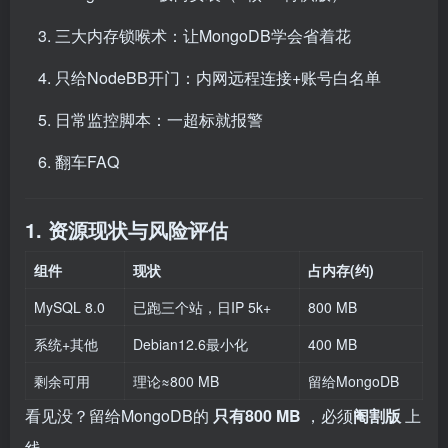
三大内存锁喉术：让MongoDB学会省着花
只给NodeBB开门：内网远程连接+账号白名单
日常监控脚本：一超标就报警
翻车FAQ
1. 资源现状与风险评估
组件
现状
占内存(约)
MySQL 8.0
已跑三个站，日IP 5k+
800 MB
系统+其他
Debian12.6最小化
400 MB
剩余可用
理论≈800 MB
留给MongoDB
看见没？留给MongoDB的
只有800 MB
，必须
阉割版
上
线。