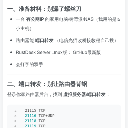
一、准备材料：别漏了螺丝刀
一台
有公网IP
的家用电脑/树莓派/NAS（我用的是i5
小主机）
路由器能
端口转发
（电信光猫改桥接教程自己搜）
RustDesk Server Linux版：
GitHub最新版
会打字的双手
二、端口转发：别让路由器背锅
登录你家路由器后台，找到
虚拟服务器/端口转发
：
21115 TCP
21116
 TCP+UDP
21118
 TCP
21119
 TCP