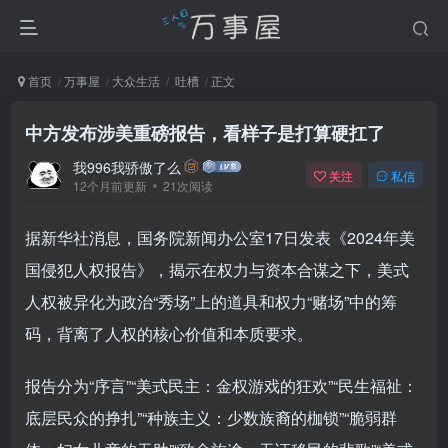
首页
万事屋
大众生活
吐槽
正文
中方发布涉美重磅报告，看样子是打算硬扛了
我996我骄傲了么
关注
私信
12个月前更新
21次阅读
据新华社消息，国务院新闻办公室17日发表《2024年美
国侵犯人权报告》，揭示在权力与资本合谋之下，美式
人权被异化为政治“秀场”上的道具和权力“赌场”中的筹
码，背离了人权的核心价值和本质要求。
报告分为“序言”“美式民主：金权游戏的狂欢”“民生福祉：
底层民众的挣扎”“种族主义：少数族裔的枷锁”“脆弱群