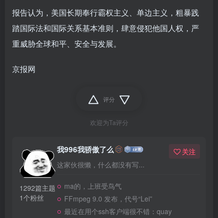
报告认为，美国长期奉行霸权主义、单边主义，粗暴践
踏国际法和国际关系基本准则，肆意侵犯他国人权，严
重威胁全球和平、安全与发展。
京报网
评分
欢迎为Ta评分
我996我骄傲了么
关注
这家伙很懒，什么都没有写...
ma的，上班受鸟气
1292篇主题
1个粉丝
FFmpeg 9.0 发布，代号“Lei”
最近在用个ssh客户端很不错：quay