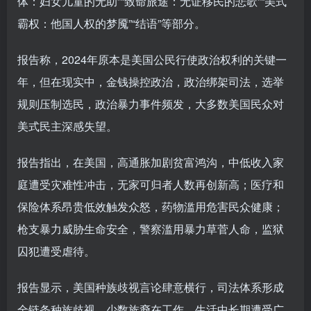
体：妇女儿童的无助”“致命旅途：无证移民的悲歌”“美式
霸权：他国人权的梦魇”“结语”等部分。
报告称，2024年原本是美国公民行使政治权利的关键一
年，但在现实中，金钱操控政治，政治绑架司法，选举
规则压制选民，政治暴力事件频发，大多数美国民众对
美式民主深感失望。
报告指出，在美国，高通胀加剧贫富鸿沟，中低收入家
庭遭受灾难性冲击，无家可归者人数再创新高；医疗和
保险体系昂贵低效触发众怒，药物滥用危害民众健康；
枪支暴力威胁生命安全，警察滥用暴力草菅人命，监狱
囚犯遭受虐待。
报告显示，美国种族歧视言论肆意横行，司法体系形成
全链条种族歧视，少数族裔在工作、生活中长期遭受广