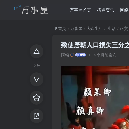
万事屋首页
槽点资讯
网络
首页
万事屋
大众生活
生活
正文
致使唐朝人口损失三分
阿银
12个月前发布
评分