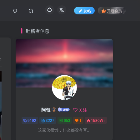
发帖
开通会员
吐槽者信息
0
阿银
关注
9192
3227
653
1
1580W+
这家伙很懒，什么都没有写...