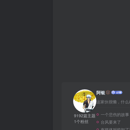
阿银
这家伙很懒，什么都
一个悲伤的故事
9192篇主题
1个粉丝
台风要来了
有媒体对竹知了