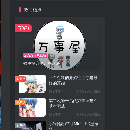
热门槽点
TOP1
3.7W+人已阅读
效率提升率计算方法！
一个粗糙的开始往往才是最
TOP2
好的开始 ！
2年前
3.6W+人已阅读
第二次冲击后的万事屋建立
TOP3
基本完成
2年前
3.6W+人已阅读
小米推出27寸Mini LED显示
TOP4
器