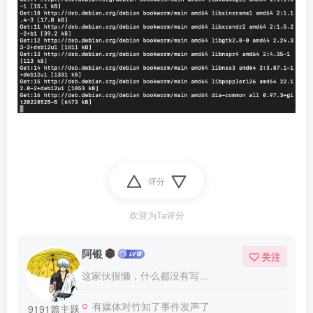
评分
欢迎为Ta评分
阿银
关注
这家伙很懒，什么都没有写...
有媒体对竹知了事件发声了
9191篇主题