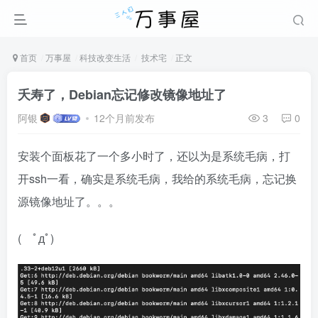
首页
万事屋
科技改变生活
技术宅
正文
夭寿了，Debian忘记修改镜像地址了
阿银
12个月前发布
3
0
安装个面板花了一个多小时了，还以为是系统毛病，打
开ssh一看，确实是系统毛病，我给的系统毛病，忘记换
源镜像地址了。。。
( ﾟдﾟ)