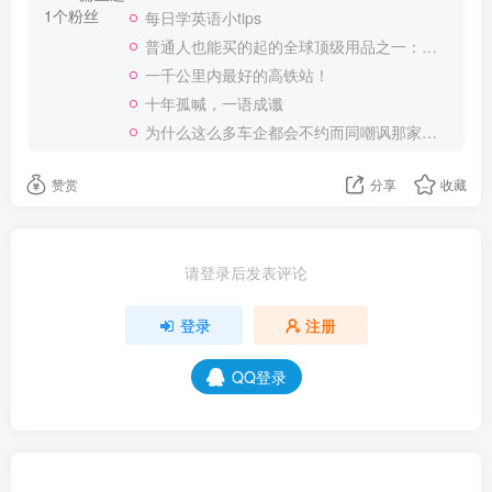
1个粉丝
每日学英语小tips
普通人也能买的起的全球顶级用品之一：WD-40润滑除锈剂！
一千公里内最好的高铁站！
十年孤喊，一语成谶
为什么这么多车企都会不约而同嘲讽那家说不得的车企？
赞赏
分享
收藏
请登录后发表评论
登录
注册
QQ登录