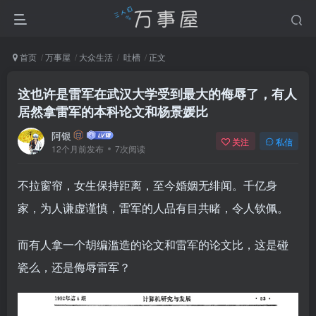
首页
万事屋
大众生活
吐槽
正文
这也许是雷军在武汉大学受到最大的侮辱了，有人
居然拿雷军的本科论文和杨景媛比
阿银
关注
私信
12个月前发布
7次阅读
不拉窗帘，女生保持距离，至今婚姻无绯闻。千亿身
家，为人谦虚谨慎，雷军的人品有目共睹，令人钦佩。
而有人拿一个胡编滥造的论文和雷军的论文比，这是碰
瓷么，还是侮辱雷军？