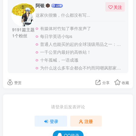
阿银
关注
这家伙很懒，什么都没有写...
有媒体对竹知了事件发声了
9191篇主题
1个粉丝
每日学英语小tips
普通人也能买的起的全球顶级用品之一：WD-40润滑除锈剂！
一千公里内最好的高铁站！
十年孤喊，一语成谶
为什么这么多车企都会不约而同嘲讽那家说不得的车企？
赞赏
分享
收藏
请登录后发表评论
登录
注册
QQ登录