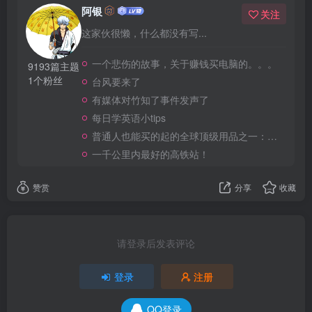
阿银
关注
这家伙很懒，什么都没有写...
一个悲伤的故事，关于赚钱买电脑的。。。
9193篇主题
1个粉丝
台风要来了
有媒体对竹知了事件发声了
每日学英语小tips
普通人也能买的起的全球顶级用品之一：WD-40润滑除锈剂！
一千公里内最好的高铁站！
赞赏
分享
收藏
请登录后发表评论
登录
注册
QQ登录