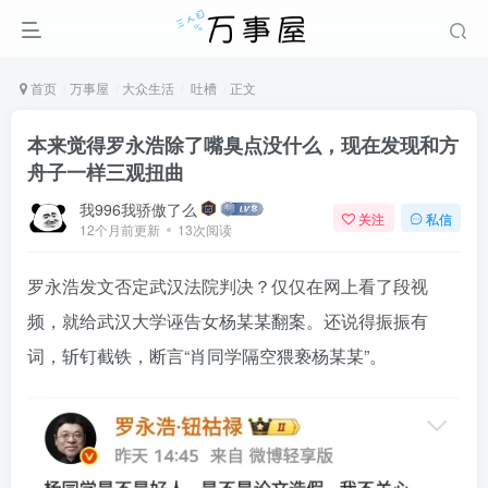
首页
万事屋
大众生活
吐槽
正文
本来觉得罗永浩除了嘴臭点没什么，现在发现和方
舟子一样三观扭曲
我996我骄傲了么
关注
私信
12个月前更新
13次阅读
罗永浩发文否定武汉法院判决？仅仅在网上看了段视
频，就给武汉大学诬告女杨某某翻案。还说得振振有
词，斩钉截铁，断言“肖同学隔空猥亵杨某某”。