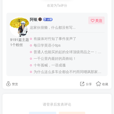
欢迎为Ta评分
阿银
关注
这家伙很懒，什么都没有写...
有媒体对竹知了事件发声了
9191篇主题
1个粉丝
每日学英语小tips
普通人也能买的起的全球顶级用品之一：WD-40润滑除锈剂！
一千公里内最好的高铁站！
十年孤喊，一语成谶
为什么这么多车企都会不约而同嘲讽那家说不得的车企？
赞赏
分享
收藏
请登录后发表评论