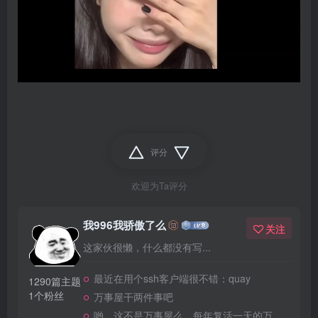
评分
欢迎为Ta评分
我996我骄傲了么
关注
这家伙很懒，什么都没有写...
最近在用个ssh客户端很不错：quay
1290篇主题
1个粉丝
万事屋干两件事吧
哟，这不是万事屋么，每年复活一天的万事屋