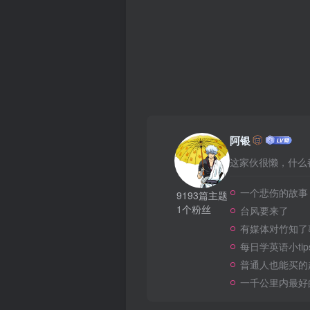
阿银
这家伙很懒，什么都
一个悲伤的故事
9193篇主题
1个粉丝
台风要来了
有媒体对竹知了
每日学英语小tip
普通人也能买的
一千公里内最好