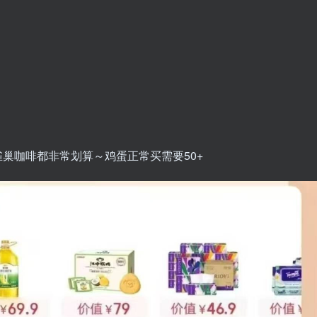
雀巢咖啡都非常划算～鸡蛋正常买需要50+