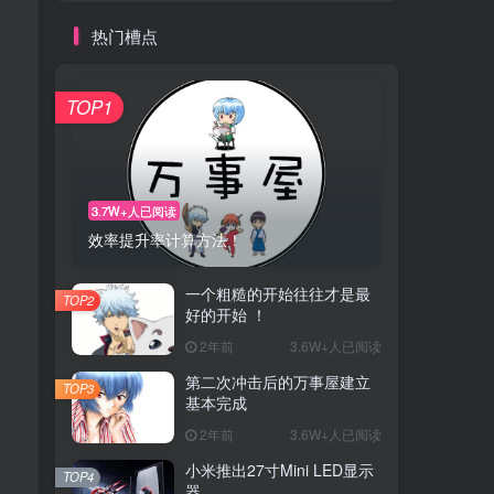
热门槽点
TOP1
3.7W+人已阅读
效率提升率计算方法！
一个粗糙的开始往往才是最
TOP2
好的开始 ！
2年前
3.6W+人已阅读
第二次冲击后的万事屋建立
TOP3
基本完成
2年前
3.6W+人已阅读
小米推出27寸Mini LED显示
TOP4
器