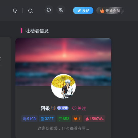
发帖
开通会员
吐槽者信息
0
阿银
关注
9193
3227
653
1
1580W+
这家伙很懒，什么都没有写...