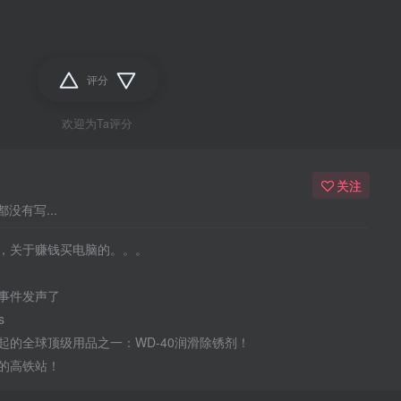
评分
欢迎为Ta评分
关注
没有写...
，关于赚钱买电脑的。。。
事件发声了
s
起的全球顶级用品之一：WD-40润滑除锈剂！
的高铁站！