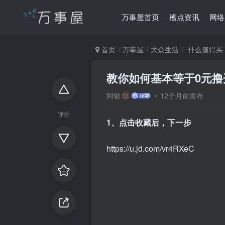
万事屋首页
槽点资讯
网络
首页
万事屋
大众生活
什么值得买
教你如何基本等于0元撸
阿银
12个月前发布
评分
1、点击收藏后，下一步
https://u.jd.com/vr4RXeC