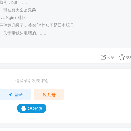
贵，but。。。
，现在夏天全是鬼👻
 vs Nginx 对比
事件算升级了，某kol说竹知了是日本玩具
，关于赚钱买电脑的。。。
分享
收
请登录后发表评论
登录
注册
QQ登录