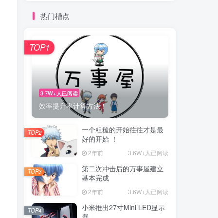
热门槽点
TOP1
3.7W+人已阅读
效率提升率计算方法！
一个粗糙的开始往往才是最
TOP2
好的开始 ！
2年前
3.6W+人已阅读
第二次冲击后的万事屋建立
TOP3
基本完成
2年前
3.6W+人已阅读
小米推出27寸Mini LED显示
TOP4
器