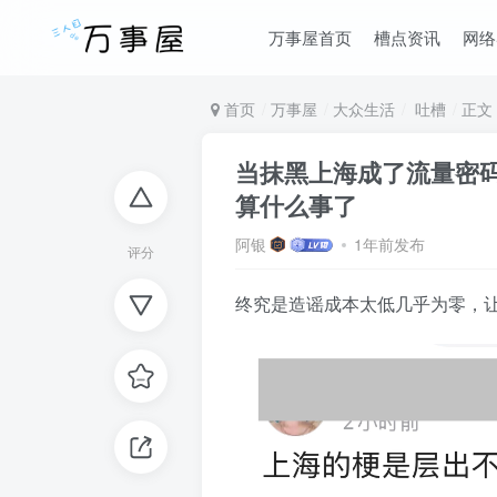
万事屋首页
槽点资讯
网络
首页
万事屋
大众生活
吐槽
正文
当抹黑上海成了流量密
算什么事了
阿银
1年前发布
评分
终究是造谣成本太低几乎为零，