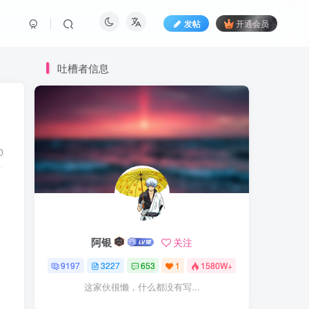
发帖
开通会员
吐槽者信息
0
。
阿银
关注
9197
3227
653
1
1580W+
这家伙很懒，什么都没有写...