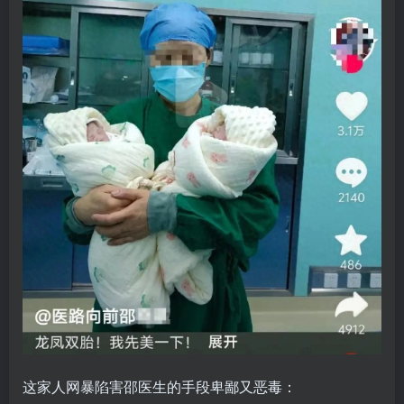
这家人网暴陷害邵医生的手段卑鄙又恶毒：