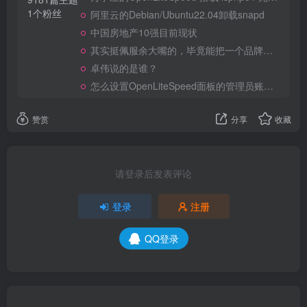
1个粉丝
阿里云的Debian/Ubuntu22.04卸载snapd
中国房地产10强目前现状
其实挺佩服余大嘴的，毕竟能把一个品牌做到全民嘲笑恶搞，真的不容易
卓伟说的是谁？
怎么设置OpenLiteSpeed面板的管理员账号和密码？
赞赏
分享
收藏
请登录后发表评论
登录
注册
QQ登录