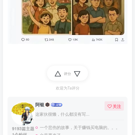
评分
欢迎为Ta评分
阿银
关注
这家伙很懒，什么都没有写...
一个悲伤的故事，关于赚钱买电脑的。。。
9193篇主题
1个粉丝