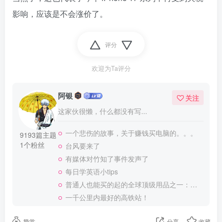
影响，应该是不会涨价了。
评分
欢迎为Ta评分
阿银
关注
这家伙很懒，什么都没有写...
一个悲伤的故事，关于赚钱买电脑的。。。
9193篇主题
1个粉丝
台风要来了
有媒体对竹知了事件发声了
每日学英语小tips
普通人也能买的起的全球顶级用品之一：WD-40润滑除锈剂！
一千公里内最好的高铁站！
赞赏
分享
收藏