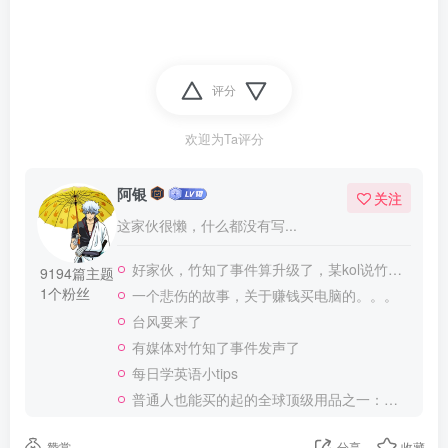
评分
欢迎为Ta评分
阿银
关注
这家伙很懒，什么都没有写...
好家伙，竹知了事件算升级了，某kol说竹知了是日本玩具
9194篇主题
1个粉丝
一个悲伤的故事，关于赚钱买电脑的。。。
台风要来了
有媒体对竹知了事件发声了
每日学英语小tips
普通人也能买的起的全球顶级用品之一：WD-40润滑除锈剂！
赞赏
分享
收藏