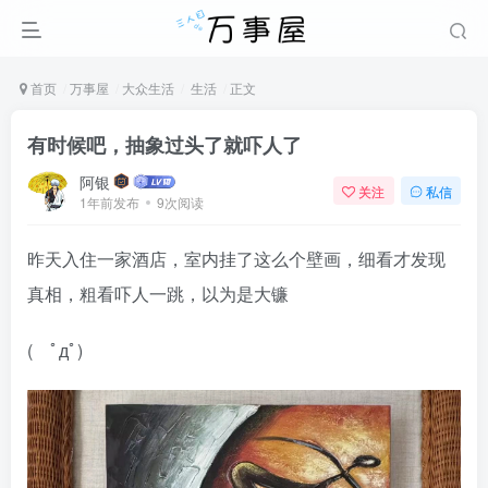
首页
万事屋
大众生活
生活
正文
有时候吧，抽象过头了就吓人了
阿银
关注
私信
1年前发布
9次阅读
昨天入住一家酒店，室内挂了这么个壁画，细看才发现
真相，粗看吓人一跳，以为是大镰
( ﾟдﾟ)