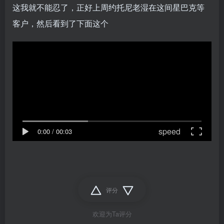
这我就不能忍了，正好上周约托尼老湿在这间星巴克等
客户，然后看到了下面这个
speed
0:00
/
00:03
评分
欢迎为Ta评分