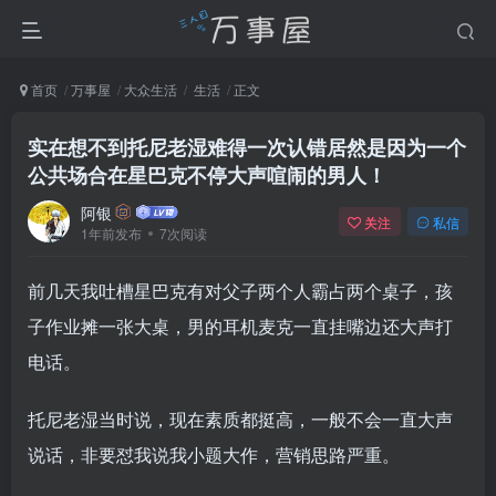
首页
万事屋
大众生活
生活
正文
实在想不到托尼老湿难得一次认错居然是因为一个
公共场合在星巴克不停大声喧闹的男人！
阿银
关注
私信
1年前发布
7次阅读
前几天我吐槽星巴克有对父子两个人霸占两个桌子，孩
子作业摊一张大桌，男的耳机麦克一直挂嘴边还大声打
电话。
托尼老湿当时说，现在素质都挺高，一般不会一直大声
说话，非要怼我说我小题大作，营销思路严重。