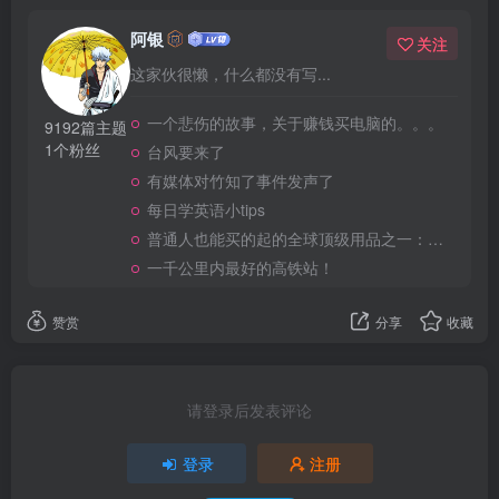
阿银
关注
这家伙很懒，什么都没有写...
一个悲伤的故事，关于赚钱买电脑的。。。
9192篇主题
1个粉丝
台风要来了
有媒体对竹知了事件发声了
每日学英语小tips
普通人也能买的起的全球顶级用品之一：WD-40润滑除锈剂！
一千公里内最好的高铁站！
赞赏
分享
收藏
请登录后发表评论
登录
注册