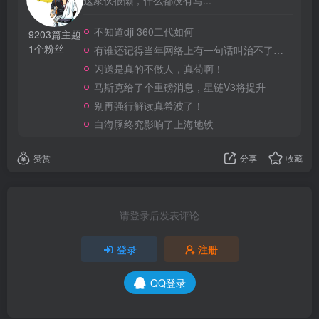
不知道dji 360二代如何
9203篇主题
1个粉丝
有谁还记得当年网络上有一句话叫治不了洋人还治不了你吗
闪送是真的不做人，真苟啊！
马斯克给了个重磅消息，星链V3将提升
别再强行解读真希波了！
白海豚终究影响了上海地铁
赞赏
分享
收藏
请登录后发表评论
登录
注册
QQ登录