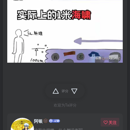
评分
欢迎为Ta评分
阿银
关注
这家伙很懒，什么都没有写...