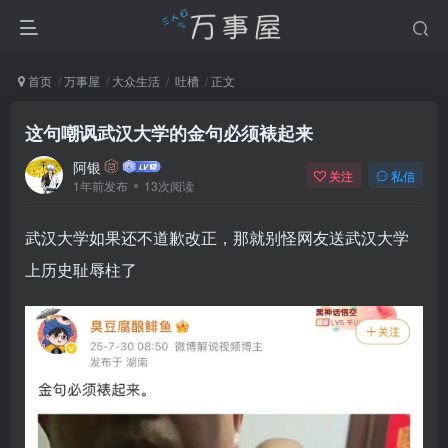
首页
万事屋
大众生活
吐槽
正文
这句嘲讽武汉大学的金句必须裱起来
阿银
关注
私信
1年前发布
13次阅读
武汉大学如果还不道歉改正，那就别怪网友送武汉大学
上历史耻辱柱了