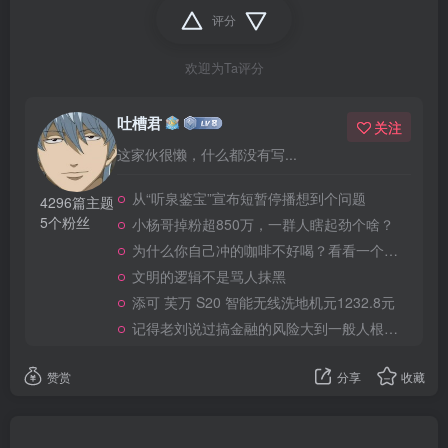
评分
欢迎为Ta评分
吐槽君
关注
这家伙很懒，什么都没有写...
从“听泉鉴宝”宣布短暂停播想到个问题
4296篇主题
5个粉丝
小杨哥掉粉超850万，一群人瞎起劲个啥？
为什么你自己冲的咖啡不好喝？看看一个自媒体博主的分享
文明的逻辑不是骂人抹黑
添可 芙万 S20 智能无线洗地机元1232.8元
记得老刘说过搞金融的风险大到一般人根本承受不起
赞赏
分享
收藏