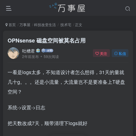
首页
万事屋
科技改变生活
技术宅
正文
OPNsense 磁盘空间被莫名占用
吐槽君
关注
私信
2年前发布
59次阅读
一看是logs太多，不知道设计者怎么想得，31天的量就
几十g。。。还是小流量，大流量岂不是要准备上T硬盘
空间？
系统->设置->日志
把天数改成7天，顺带清理下logs就好