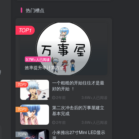
热门槽点
TOP1
3.7W+人已阅读
效率提升率计算方法！
潜
一个粗糙的开始往往才是最
TOP2
好的开始 ！
2年前
3.6W+人已阅读
第二次冲击后的万事屋建立
TOP3
基本完成
2年前
3.6W+人已阅读
小米推出27寸Mini LED显示
TOP4
器