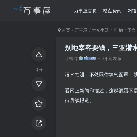
万事屋首页
槽点资讯
网络
首页
万事屋
大众生活
吐槽
正文
别地宰客要钱，三亚潜
吐槽君
2年前发布
评分
潜水拍照，不然照你氧气面罩，
看网上新闻和描述，这群混蛋不
待后续报道。