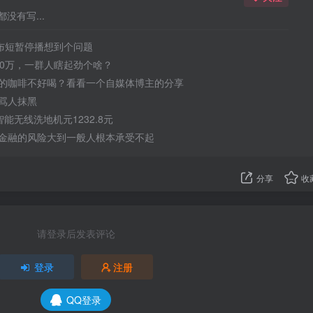
没有写...
宣布短暂停播想到个问题
50万，一群人瞎起劲个啥？
的咖啡不好喝？看看一个自媒体博主的分享
骂人抹黑
 智能无线洗地机元1232.8元
金融的风险大到一般人根本承受不起
分享
收
请登录后发表评论
登录
注册
QQ登录