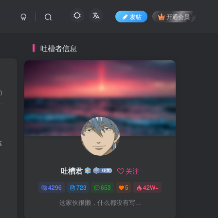
发帖
开通会员
吐槽者信息
0
等
吐槽君
关注
4296
723
653
5
42W+
这家伙很懒，什么都没有写...