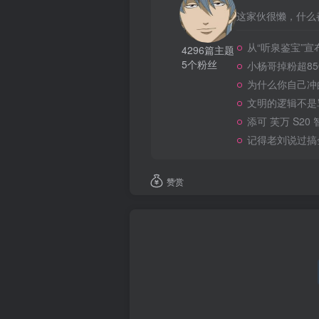
这家伙很懒，什么都
从“听泉鉴宝”
4296篇主题
5个粉丝
小杨哥掉粉超8
为什么你自己冲
文明的逻辑不是
添可 芙万 S20
记得老刘说过搞
赞赏