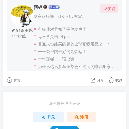
阿银
关注
这家伙很懒，什么都没有写...
有媒体对竹知了事件发声了
9191篇主题
1个粉丝
每日学英语小tips
普通人也能买的起的全球顶级用品之一：WD-40润滑除锈剂！
一千公里内最好的高铁站！
十年孤喊，一语成谶
为什么这么多车企都会不约而同嘲讽那家说不得的车企？
赞赏
分享
收藏
请登录后发表评论
登录
注册