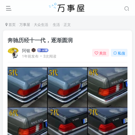
首页
万事屋
大众生活
生活
正文
奔驰历经十一代，逐渐圆润
阿银
关注
私信
1年前发布
3次阅读