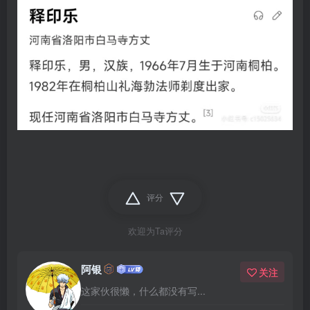
评分
欢迎为Ta评分
阿银
关注
这家伙很懒，什么都没有写...