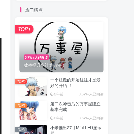
热门槽点
TOP1
3.7W+人已阅读
效率提升率计算方法！
一个粗糙的开始往往才是最
TOP2
好的开始 ！
2年前
3.6W+人已阅读
第二次冲击后的万事屋建立
TOP3
基本完成
2年前
3.6W+人已阅读
小米推出27寸Mini LED显示
TOP4
器