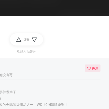
评分
欢迎为Ta评分
关注
没有写...
事件发声了
s
起的全球顶级用品之一：WD-40润滑除锈剂！