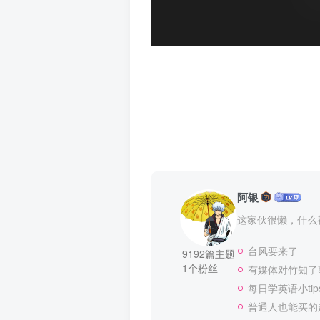
阿银
这家伙很懒，什么都
台风要来了
9192篇主题
1个粉丝
有媒体对竹知了
每日学英语小tip
普通人也能买的