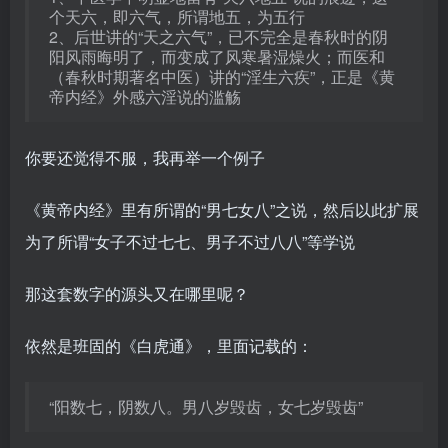
个天六，即六气，所谓地五，为五行
2、后世讲的“天之六气”，已不完全是春秋时的阴
阳风雨晦明了，而变成了风寒暑湿燥火；而医和
（春秋时期著名中医）讲的“淫生六疾”，正是《黄
帝内经》外感六淫说的滥觞
你要还觉得不服，我再举一个例子
《黄帝内经》里有所谓的“男七女八”之说，然后以此扩展
为了所谓“女子不过七七、男子不过八八”等学说
那这套数字的源头又在哪里呢？
依然是班固的《白虎通》，里面记载的：
“阳数七，阴数八。男八岁毁齿，女七岁毁齿”