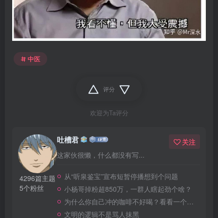
中医
评分
欢迎为Ta评分
吐槽君
关注
这家伙很懒，什么都没有写...
从“听泉鉴宝”宣布短暂停播想到个问题
4296篇主题
5个粉丝
小杨哥掉粉超850万，一群人瞎起劲个啥？
为什么你自己冲的咖啡不好喝？看看一个自媒体博主的分享
文明的逻辑不是骂人抹黑