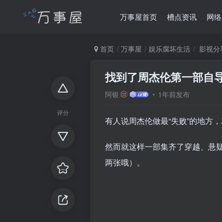
万事屋首页
槽点资讯
网络
首页
万事屋
娱乐腐坏生活
影视分
找到了周杰伦第一部自
阿银
1年前发布
评分
有人说周杰伦做最“失败”的地方
然而就这样一部集齐了穿越、悬
两张哦）。