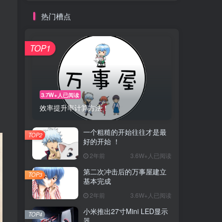
热门槽点
TOP1
3.7W+人已阅读
效率提升率计算方法！
一个粗糙的开始往往才是最
TOP2
好的开始 ！
2年前
3.6W+人已阅读
第二次冲击后的万事屋建立
TOP3
基本完成
2年前
3.6W+人已阅读
小米推出27寸Mini LED显示
TOP4
器