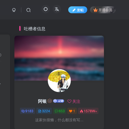
发帖
开通会员
吐槽者信息
0
了
阿银
关注
9183
3224
653
1
1578W+
这家伙很懒，什么都没有写...