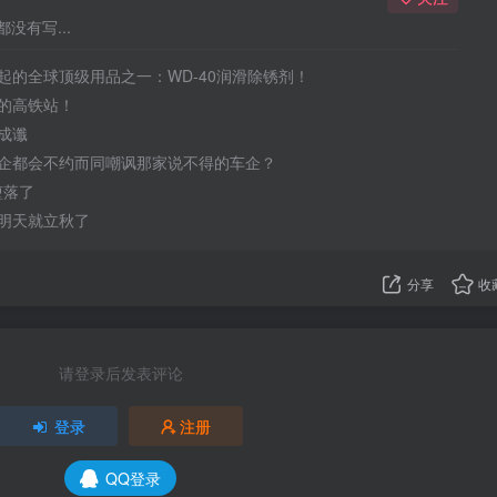
没有写...
起的全球顶级用品之一：WD-40润滑除锈剂！
的高铁站！
成谶
企都会不约而同嘲讽那家说不得的车企？
于堕落了
明天就立秋了
分享
收
请登录后发表评论
登录
注册
QQ登录