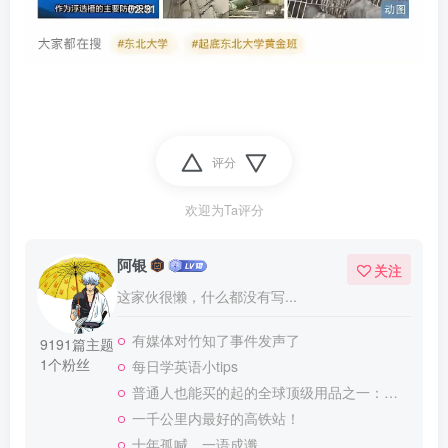
评分
欢迎为Ta评分
阿银
关注
这家伙很懒，什么都没有写...
有媒体对竹知了事件发声了
9191篇主题
1个粉丝
每日学英语小tips
普通人也能买的起的全球顶级用品之一：WD-40润滑除锈剂！
一千公里内最好的高铁站！
十年孤喊，一语成谶