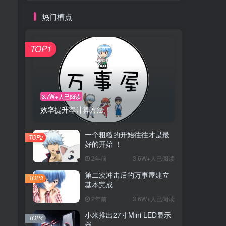
热门槽点
TOP1
3.7W+人已阅读
效率提升率计算方法！
一个粗糙的开始往往才是最
TOP2
好的开始 ！
2年前
3.6W+人已阅读
第二次冲击后的万事屋建立
TOP3
基本完成
2年前
3.6W+人已阅读
小米推出27寸Mini LED显示
TOP4
器