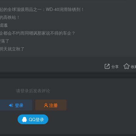
起的全球顶级用品之一：WD-40润滑除锈剂！
的高铁站！
成谶
企都会不约而同嘲讽那家说不得的车企？
于堕落了
明天就立秋了
分享
收
请登录后发表评论
登录
注册
QQ登录