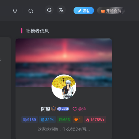
发帖
开通会员
吐槽者信息
0
阿银
关注
9189
3224
653
1
1578W+
这家伙很懒，什么都没有写...