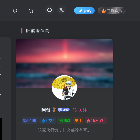
发帖
开通会员
吐槽者信息
0
工
立
歹
阿银
关注
9196
3227
653
1
1580W+
这家伙很懒，什么都没有写...