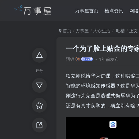
万事屋首页
槽点资讯
网络
首页
万事屋
大众生活
吐槽
正文
一个为了脸上贴金的专
阿银
1年前发布
评分
项立刚说给华为讲课，这种哄骗
智能的环境感知传感器？这是华
刚这行为完全是造谣式侮辱华为
还是有真才实学的，项立刚有啥