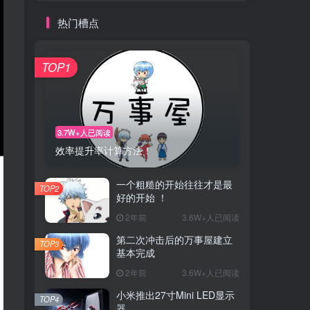
热门槽点
TOP1
3.7W+人已阅读
效率提升率计算方法！
一个粗糙的开始往往才是最
TOP2
好的开始 ！
2年前
3.6W+人已阅读
第二次冲击后的万事屋建立
TOP3
基本完成
2年前
3.6W+人已阅读
小米推出27寸Mini LED显示
TOP4
器