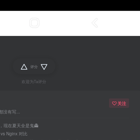
评分
欢迎为Ta评分
关注
没有写...
，现在夏天全是鬼👻
 vs Nginx 对比