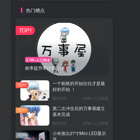
热门槽点
TOP1
3.7W+人已阅读
效率提升率计算方法！
一个粗糙的开始往往才是最
TOP2
好的开始 ！
2年前
3.6W+人已阅读
第二次冲击后的万事屋建立
TOP3
基本完成
2年前
3.6W+人已阅读
小米推出27寸Mini LED显示
TOP4
器