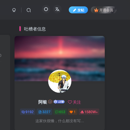
发帖
开通会员
吐槽者信息
0
阿银
关注
9192
3227
653
1
1580W+
这家伙很懒，什么都没有写...