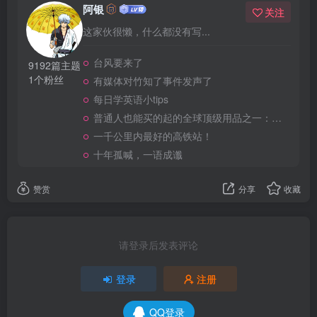
阿银
关注
这家伙很懒，什么都没有写...
台风要来了
9192篇主题
1个粉丝
有媒体对竹知了事件发声了
每日学英语小tips
普通人也能买的起的全球顶级用品之一：WD-40润滑除锈剂！
一千公里内最好的高铁站！
十年孤喊，一语成谶
赞赏
分享
收藏
请登录后发表评论
登录
注册
QQ登录