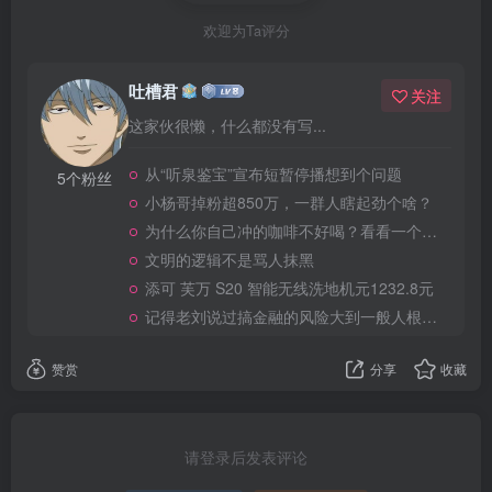
欢迎为Ta评分
吐槽君
关注
这家伙很懒，什么都没有写...
从“听泉鉴宝”宣布短暂停播想到个问题
5个粉丝
小杨哥掉粉超850万，一群人瞎起劲个啥？
为什么你自己冲的咖啡不好喝？看看一个自媒体博主的分享
文明的逻辑不是骂人抹黑
添可 芙万 S20 智能无线洗地机元1232.8元
记得老刘说过搞金融的风险大到一般人根本承受不起
赞赏
分享
收藏
请登录后发表评论