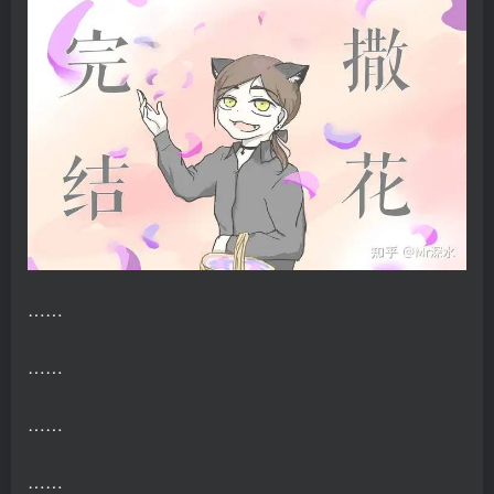
……
……
……
……