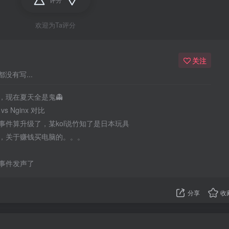
欢迎为Ta评分
关注
没有写...
，现在夏天全是鬼👻
 vs Nginx 对比
事件算升级了，某kol说竹知了是日本玩具
，关于赚钱买电脑的。。。
事件发声了
分享
收