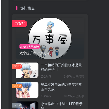
热门槽点
TOP1
3.7W+人已阅读
效率提升率计算方法！
一个粗糙的开始往往才是最
TOP2
好的开始 ！
2年前
3.6W+人已阅读
第二次冲击后的万事屋建立
TOP3
基本完成
2年前
3.6W+人已阅读
小米推出27寸Mini LED显示
TOP4
器