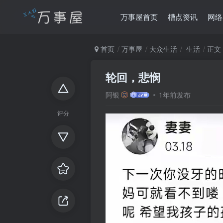
万事屋首页
槽点资讯
网络
首页
万事屋
大众生活
生活
正文
轮回，悲悯
阿银
1年前发布
评分