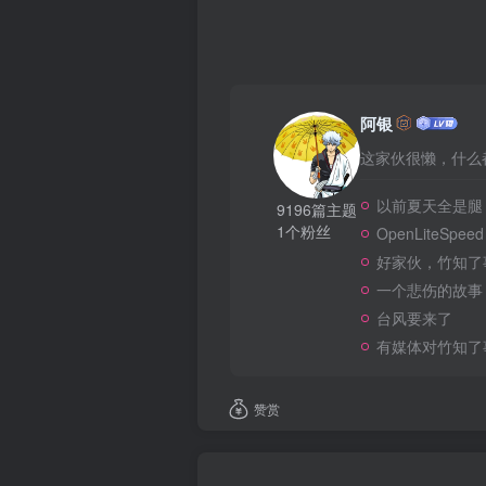
阿银
这家伙很懒，什么都
以前夏天全是腿
9196篇主题
1个粉丝
OpenLiteSpeed
好家伙，竹知了
一个悲伤的故事
台风要来了
有媒体对竹知了
赞赏