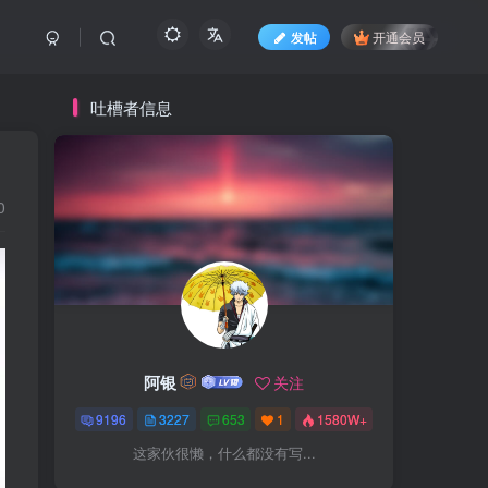
发帖
开通会员
吐槽者信息
0
阿银
关注
9196
3227
653
1
1580W+
这家伙很懒，什么都没有写...