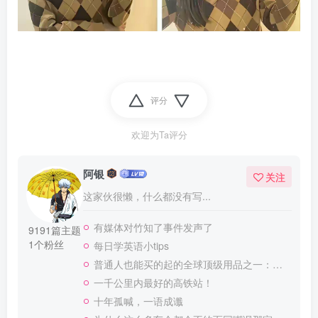
评分
欢迎为Ta评分
阿银
关注
这家伙很懒，什么都没有写...
有媒体对竹知了事件发声了
9191篇主题
1个粉丝
每日学英语小tips
普通人也能买的起的全球顶级用品之一：WD-40润滑除锈剂！
一千公里内最好的高铁站！
十年孤喊，一语成谶