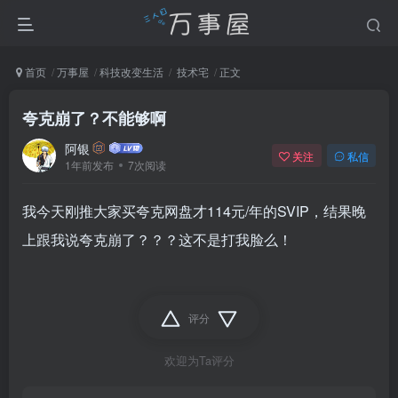
首页
万事屋
科技改变生活
技术宅
正文
夸克崩了？不能够啊
阿银
关注
私信
1年前发布
7次阅读
我今天刚推大家买夸克网盘才114元/年的SVIP，结果晚
上跟我说夸克崩了？？？这不是打我脸么！
评分
欢迎为Ta评分