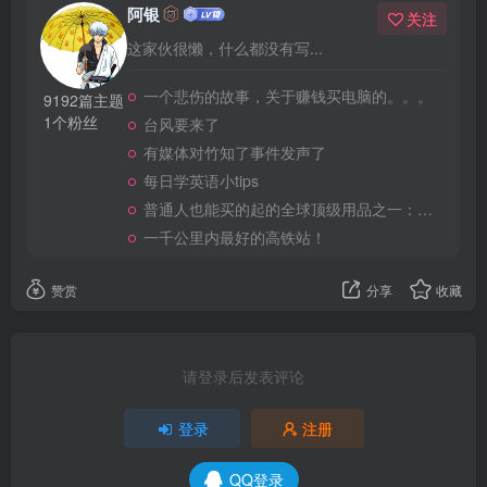
阿银
关注
这家伙很懒，什么都没有写...
一个悲伤的故事，关于赚钱买电脑的。。。
9192篇主题
1个粉丝
台风要来了
有媒体对竹知了事件发声了
每日学英语小tips
普通人也能买的起的全球顶级用品之一：WD-40润滑除锈剂！
一千公里内最好的高铁站！
赞赏
分享
收藏
请登录后发表评论
登录
注册
QQ登录