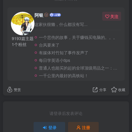
阿银
关注
这家伙很懒，什么都没有写...
一个悲伤的故事，关于赚钱买电脑的。。。
9193篇主题
1个粉丝
台风要来了
有媒体对竹知了事件发声了
每日学英语小tips
普通人也能买的起的全球顶级用品之一：WD-40润滑除锈剂！
一千公里内最好的高铁站！
赞赏
分享
收藏
请登录后发表评论
登录
注册