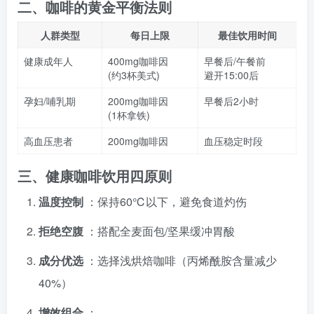
二、咖啡的黄金平衡法则
人群类型
每日上限
最佳饮用时间
健康成年人
400mg咖啡因
早餐后/午餐前
(约3杯美式)
避开15:00后
孕妇/哺乳期
200mg咖啡因
早餐后2小时
(1杯拿铁)
高血压患者
200mg咖啡因
血压稳定时段
三、健康咖啡饮用四原则
温度控制
：保持60℃以下，避免食道灼伤
拒绝空腹
：搭配全麦面包/坚果缓冲胃酸
成分优选
：选择浅烘焙咖啡（丙烯酰胺含量减少
40%）
增效组合
：