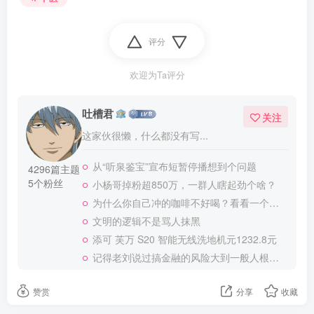
评分
欢迎为Ta评分
吐槽君
关注
这家伙很懒，什么都没有写...
从“听泉鉴宝”宣布短暂停播想到个问题
4296篇主题
5个粉丝
小杨哥掉粉超850万，一群人瞎起劲个啥？
为什么你自己冲的咖啡不好喝？看看一个自媒体博主的分享
文明的逻辑不是骂人抹黑
添可 芙万 S20 智能无线洗地机元1232.8元
记得老刘说过搞金融的风险大到一般人根本承受不起
赞赏
分享
收藏