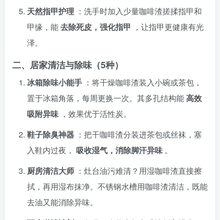
天然指甲护理
：洗手时加入少量咖啡渣搓揉指甲和
甲缘，能
去除死皮，强化指甲
，让指甲更健康有光
泽。
二、居家清洁与除味（5种）
冰箱除味小能手
：将干燥咖啡渣装入小碗或茶包，
置于冰箱角落，每周更换一次。其多孔结构能
高效
吸附异味
，效果优于活性炭。
鞋子除臭神器
：把干咖啡渣分装进茶包或丝袜，塞
入鞋内过夜，
吸收湿气，消除脚汗异味
。
厨房清洁大师
：灶台油污难清？用湿咖啡渣直接擦
拭，再用湿布抹净。不锈钢水槽用咖啡渣清洁，既能
去油又能消除异味。