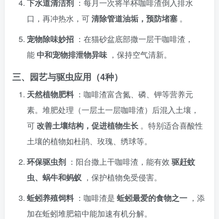
下水道清洁剂
：每月一次将半杯咖啡渣倒入排水
口，再冲热水，可
清除管道油垢，预防堵塞
。
宠物除味妙招
：在猫砂盆底部撒一层干咖啡渣，
能
中和宠物排泄物异味
，保持空气清新。
三、园艺与驱虫应用（4种）
天然植物肥料
：咖啡渣富含氮、磷、钾等营养元
素。堆肥处理（一层土一层咖啡渣）后混入土壤，
可
改善土壤结构，促进植物生长
。特别适合喜酸性
土壤的植物如杜鹃、玫瑰、绣球等。
环保驱虫剂
：阳台撒上干咖啡渣，能有效
驱赶蚊
虫、蜗牛和蚂蚁
，保护植物免受侵害。
蚯蚓养殖饲料
：咖啡渣是
蚯蚓最爱的食物之一
，添
加在蚯蚓堆肥箱中能加速有机分解。