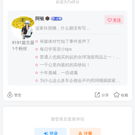
欢迎为Ta评分
阿银
关注
这家伙很懒，什么都没有写...
有媒体对竹知了事件发声了
9191篇主题
1个粉丝
每日学英语小tips
普通人也能买的起的全球顶级用品之一：WD-40润滑除锈剂！
一千公里内最好的高铁站！
十年孤喊，一语成谶
为什么这么多车企都会不约而同嘲讽那家说不得的车企？
赞赏
分享
收藏
请登录后发表评论
登录
注册