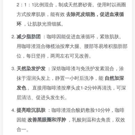
2：1：1比例混合，制成天然磨砂膏。使用时以画圈
方式按摩肌肤，能有效
去除死皮细胞，促进血液循
环
，让肌肤光滑细腻。
减少脂肪团
：咖啡因能促进血液循环，紧致肌肤。
用咖啡渣混合橄榄油按摩大腿、腰部等易堆积脂肪部
位，每日坚持，两周左右可见改善。
天然染发护发
：深焙咖啡渣与免洗护发素混合，涂
抹于湿润头发上，静置一小时后洗净，能
自然加深
发色
。直接用咖啡渣按摩头皮1-2分钟再清洗，可深
层清洁、促进头发生长。
提亮暗沉肌肤
：咖啡渣混合酸奶敷脸10分钟，咖啡
因能
改善黑眼圈和浮肿
，乳酸则温和去角质，双效
合一。