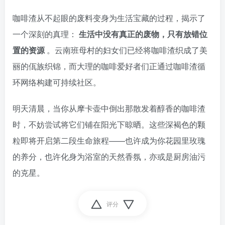
咖啡渣从不起眼的废料变身为生活宝藏的过程，揭示了
一个深刻的真理：
生活中没有真正的废物，只有放错位
置的资源
。云南班母村的妇女们已经将咖啡渣织成了美
丽的佤族织锦，而大理的咖啡爱好者们正通过咖啡渣循
环网络构建可持续社区。
明天清晨，当你从摩卡壶中倒出那散发着醇香的咖啡渣
时，不妨尝试将它们铺在阳光下晾晒。这些深褐色的颗
粒即将开启第二段生命旅程——也许成为你花园里玫瑰
的养分，也许化身为浴室的天然香氛，亦或是厨房油污
的克星。
评分