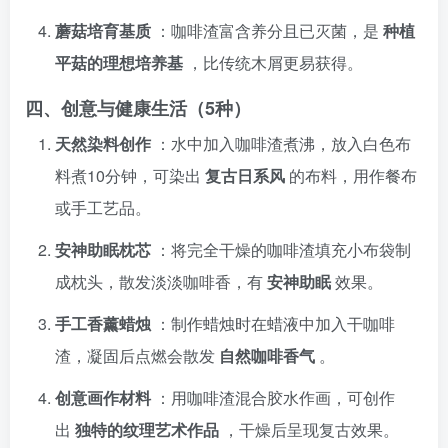
蘑菇培育基质
：咖啡渣富含养分且已灭菌，是
种植
平菇的理想培养基
，比传统木屑更易获得。
四、创意与健康生活（5种）
天然染料创作
：水中加入咖啡渣煮沸，放入白色布
料煮10分钟，可染出
复古日系风
的布料，用作餐布
或手工艺品。
安神助眠枕芯
：将完全干燥的咖啡渣填充小布袋制
成枕头，散发淡淡咖啡香，有
安神助眠
效果。
手工香薰蜡烛
：制作蜡烛时在蜡液中加入干咖啡
渣，凝固后点燃会散发
自然咖啡香气
。
创意画作材料
：用咖啡渣混合胶水作画，可创作
出
独特的纹理艺术作品
，干燥后呈现复古效果。