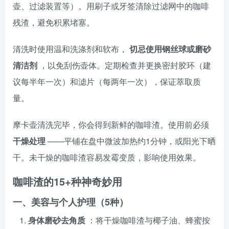
壶、过滤装置等）。用刷子或牙签清除过滤网中的咖啡
残渣，避免积累堵塞。
清洗时使用温和洗涤剂和软布，
切忌使用钢丝球或磨砂
清洁剂
，以免刮伤壶体。定期检查并更换密封胶环（建
议每半年一次）和滤片（每两年一次），保证萃取质
量。
摩卡壶清洗完毕，你会得到新鲜的咖啡渣。使用前必须
干燥处理
——平铺在盘中微波加热约1分钟，或阳光下晒
干。未干燥的咖啡渣容易发霉变质，影响使用效果。
咖啡渣的15+种神奇妙用
一、美容与个人护理（5种）
身体磨砂去角质
：将干燥咖啡渣与椰子油、蜂蜜按