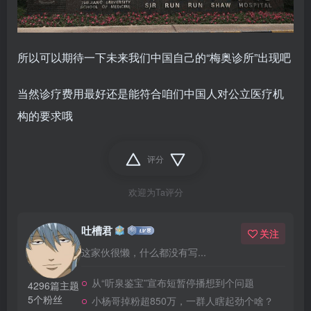
所以可以期待一下未来我们中国自己的“梅奥诊所”出现吧
当然诊疗费用最好还是能符合咱们中国人对公立医疗机
构的要求哦
评分
欢迎为Ta评分
吐槽君
关注
这家伙很懒，什么都没有写...
从“听泉鉴宝”宣布短暂停播想到个问题
4296篇主题
5个粉丝
小杨哥掉粉超850万，一群人瞎起劲个啥？