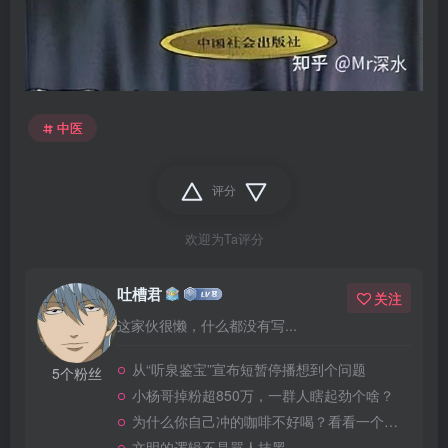
中医
评分
欢迎为Ta评分
吐槽君
关注
这家伙很懒，什么都没有写...
从“听泉鉴宝”宣布短暂停播想到个问题
5个粉丝
小杨哥掉粉超850万，一群人瞎起劲个啥？
为什么你自己冲的咖啡不好喝？看看一个自媒体博主的分享
文明的逻辑不是骂人抹黑