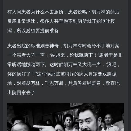
有人问患者为什么不去厕所，患者说喝下胡万林的药后
反应非常迅速，很多人甚至跑不到厕所就开始呕吐腹
泻，所以必须要提前准备
患者出院的标准则更神奇，胡万林有时会冷不丁地对某
一个患者大吼一声：“站起来，给我跳两下！”患者于是非
常听话地蹦哒两下。这时候胡万林又大吼一声：“滚吧，
你的病好了！”这时候那些被呵斥的病人肯定要双膝跪
地，对着胡万林，千恩万谢，然后卷着铺盖卷，欣喜地
出院回家去了