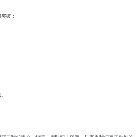
和突破；
。
恩。
。
们需要我们用心去经营，用时间去沉淀。只有当我们真正做到这