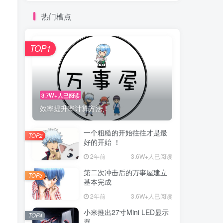
热门槽点
TOP1
3.7W+人已阅读
效率提升率计算方法！
一个粗糙的开始往往才是最
TOP2
好的开始 ！
2年前
3.6W+人已阅读
第二次冲击后的万事屋建立
TOP3
基本完成
2年前
3.6W+人已阅读
小米推出27寸Mini LED显示
TOP4
器