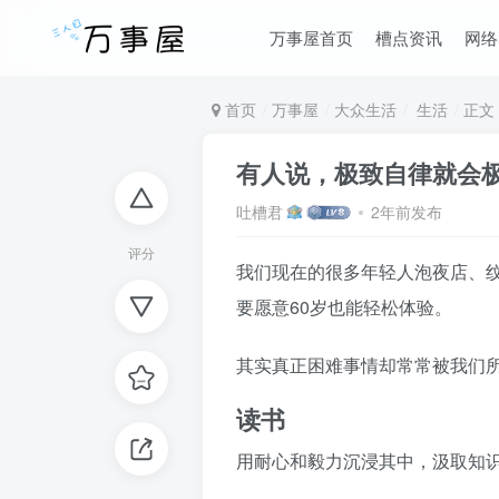
万事屋首页
槽点资讯
网络
首页
万事屋
大众生活
生活
正文
有人说，极致自律就会
吐槽君
2年前发布
评分
我们现在的很多年轻人泡夜店、
要愿意60岁也能轻松体验。
其实真正困难事情却常常被我们
读书
用耐心和毅力沉浸其中，汲取知