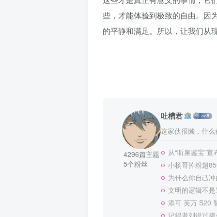
些，才能体验到极致的自由。因
的平静和满足。所以，让我们从
吐槽君
这家伙很懒，什么都
从“听泉鉴宝”
4296篇主题
5个粉丝
小杨哥掉粉超8
为什么你自己冲
文明的逻辑不是
添可 芙万 S20
记得老刘说过搞