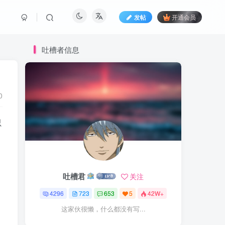
发帖
开通会员
吐槽者信息
0
只
吐槽君
关注
4296
723
653
5
42W+
这家伙很懒，什么都没有写...