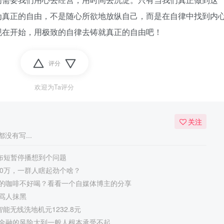
为真正的自由，不是随心所欲地放纵自己，而是在自律中找到内
现在开始，用极致的自律去铸就真正的自由吧！
评分
欢迎为Ta评分
关注
没有写...
宣布短暂停播想到个问题
50万，一群人瞎起劲个啥？
的咖啡不好喝？看看一个自媒体博主的分享
骂人抹黑
 智能无线洗地机元1232.8元
金融的风险大到一般人根本承受不起