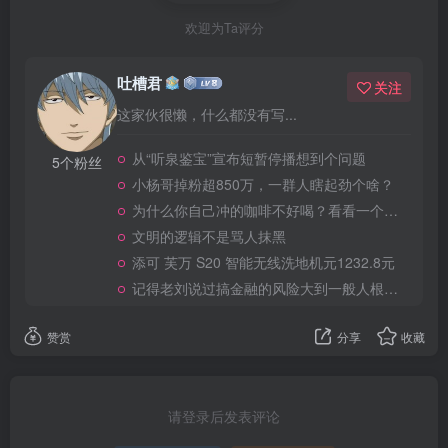
欢迎为Ta评分
吐槽君
关注
这家伙很懒，什么都没有写...
从“听泉鉴宝”宣布短暂停播想到个问题
5个粉丝
小杨哥掉粉超850万，一群人瞎起劲个啥？
为什么你自己冲的咖啡不好喝？看看一个自媒体博主的分享
文明的逻辑不是骂人抹黑
添可 芙万 S20 智能无线洗地机元1232.8元
记得老刘说过搞金融的风险大到一般人根本承受不起
赞赏
分享
收藏
请登录后发表评论