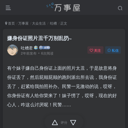
首页
万事屋
大众生活
吐槽
正文
嫌身份证照片丑千万别乱扔~
吐槽君
关注
私信
2年前发布
6次阅读
有个妹子嫌自己身份证上面的照片太丑，于是故意将身
份证丢了，然后屁颠屁颠的跑到派出所去说，我身份证
丢了，赶紧给我拍照补办。民警一见激动的说，哎呀，
你身份证有人给你荣来了！妹子愣了，哎呀，现在的好
心人，咋这么讨厌呢！民警……
评分