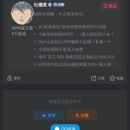
吐槽君
关注
这家伙很懒，什么都没有写...
从“听泉鉴宝”宣布短暂停播想到个问题
4296篇主题
5个粉丝
小杨哥掉粉超850万，一群人瞎起劲个啥？
为什么你自己冲的咖啡不好喝？看看一个自媒体博主的分享
文明的逻辑不是骂人抹黑
添可 芙万 S20 智能无线洗地机元1232.8元
记得老刘说过搞金融的风险大到一般人根本承受不起
赞赏
分享
收藏
请登录后发表评论
登录
注册
QQ登录