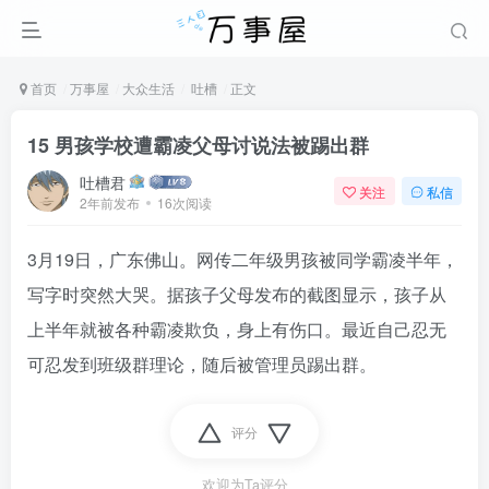
首页
万事屋
大众生活
吐槽
正文
15 男孩学校遭霸凌父母讨说法被踢出群
吐槽君
关注
私信
2年前发布
16次阅读
3月19日，广东佛山。网传二年级男孩被同学霸凌半年，
写字时突然大哭。据孩子父母发布的截图显示，孩子从
上半年就被各种霸凌欺负，身上有伤口。最近自己忍无
可忍发到班级群理论，随后被管理员踢出群。
评分
欢迎为Ta评分