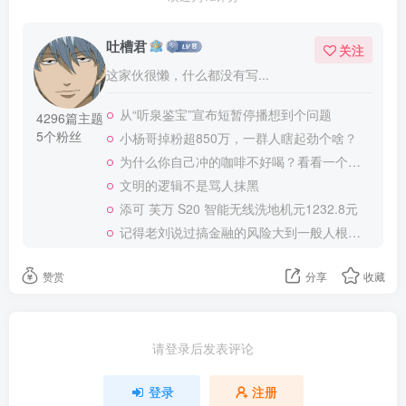
吐槽君
关注
这家伙很懒，什么都没有写...
从“听泉鉴宝”宣布短暂停播想到个问题
4296篇主题
5个粉丝
小杨哥掉粉超850万，一群人瞎起劲个啥？
为什么你自己冲的咖啡不好喝？看看一个自媒体博主的分享
文明的逻辑不是骂人抹黑
添可 芙万 S20 智能无线洗地机元1232.8元
记得老刘说过搞金融的风险大到一般人根本承受不起
赞赏
分享
收藏
请登录后发表评论
登录
注册