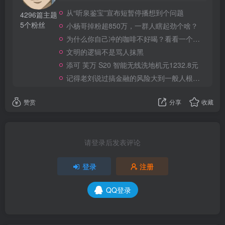
从“听泉鉴宝”宣布短暂停播想到个问题
4296篇主题
5个粉丝
小杨哥掉粉超850万，一群人瞎起劲个啥？
为什么你自己冲的咖啡不好喝？看看一个自媒体博主的分享
文明的逻辑不是骂人抹黑
添可 芙万 S20 智能无线洗地机元1232.8元
记得老刘说过搞金融的风险大到一般人根本承受不起
赞赏
分享
收藏
请登录后发表评论
登录
注册
QQ登录